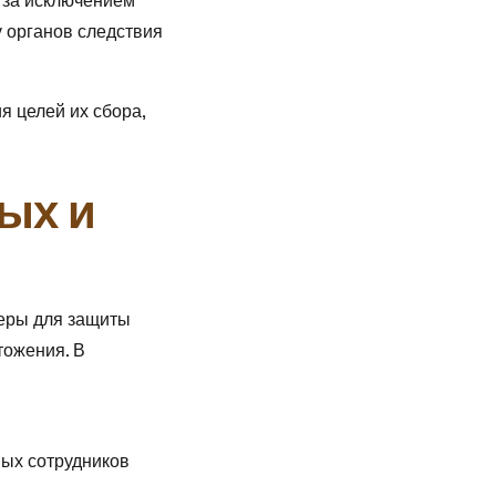
 за исключением
 органов следствия
 целей их сбора,
ых и
меры для защиты
тожения. В
ных сотрудников