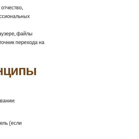
 отчество,
ессиональных
аузере, файлы
точник перехода на
инципы
овании:
ель (если