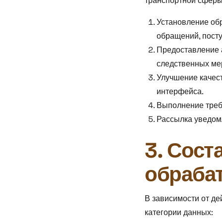
транспортной сферы.
Установление обр
обращений, пост
Предоставление 
следственных ме
Улучшение качест
интерфейса.
Выполнение треб
Рассылка уведомл
3. Сост
обраба
В зависимости от д
категории данных: