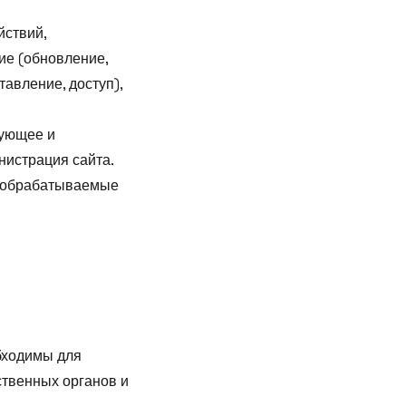
йствий,
ие (обновление,
авление, доступ),
зующее и
истрация сайта.
я обрабатываемые
бходимы для
ственных органов и