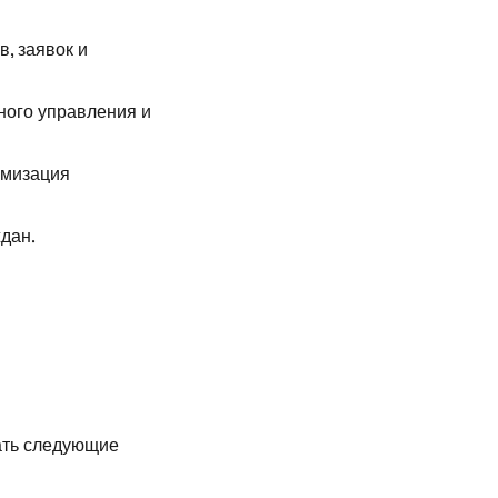
, заявок и
ного управления и
имизация
дан.
ать следующие