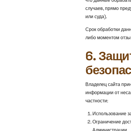
что данные обрабат
случаев, прямо пре
или суда).
Срок обработки дан
либо моментом отзы
6. Защи
безопа
Владелец сайта при
информации от несан
частности:
Использование з
Ограничение дост
Администрации.