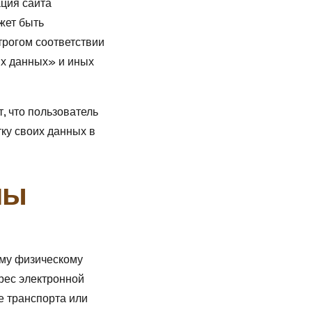
ация сайта
жет быть
трогом соответствии
ых данных» и иных
, что пользователь
тку своих данных в
ны
му физическому
дрес электронной
е транспорта или