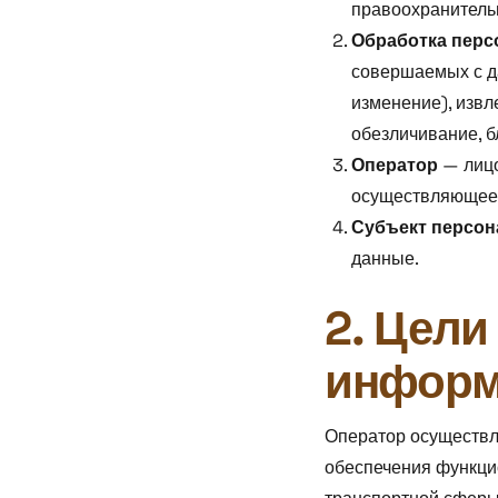
правоохранитель
Обработка пер
совершаемых с да
изменение), извл
обезличивание, б
Оператор
— лицо
осуществляющее 
Субъект персо
данные.
2. Цели
информ
Оператор осуществл
обеспечения функцио