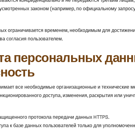
ываются конфиденциально и не передаются третьим лицам,
дусмотренных законом (например, по официальному запросу
ных ограничивается временем, необходимым для достижения
ва согласия пользователем.
та персональных данн
сность
нимает все необходимые организационные и технические 
кционированного доступа, изменения, раскрытия или унич
ащищенного протокола передачи данных HTTPS.
упа к базе данных пользователей только для уполномочен