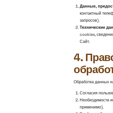
Данные, предос
контактный телеф
запросов).
Технические да
cookies, сведени
Сайт.
4. Пра
обрабо
Обработка данных на
Согласия пользов
Необходимости ис
применимо).