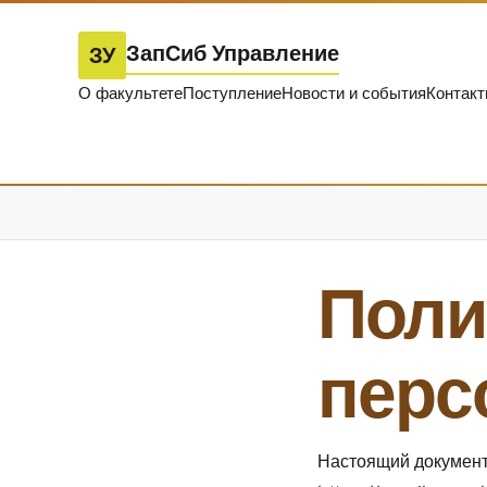
ЗапСиб Управление
ЗУ
О факультете
Поступление
Новости и события
Контак
Поли
перс
Настоящий документ