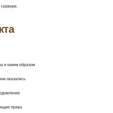
 сервере.
кта
ра и каким образом
они оказались
ведомление
ающие права