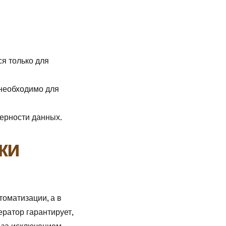
ся только для
 необходимо для
верности данных.
ки
оматизации, а в
ератор гарантирует,